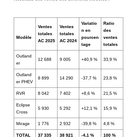
Variatio
Ratio
Ventes
Ventes
n en
des
totales
totales
Modèle
pourcen
ventes
AC 2025
AC 2024
tage
totales
Outland
12 688
9 005
+40,9 %
33,9 %
er
Outland
8 899
14 290
-37,7 %
23,8 %
er PHEV
RVR
8 042
7 402
+8,6 %
21,5 %
Eclipse
5 930
5 292
+12,1 %
15,9 %
Cross
Mirage
1 776
2 932
-39,8 %
4,8 %
TOTAL
37 335
38 921
-4,1 %
100 %